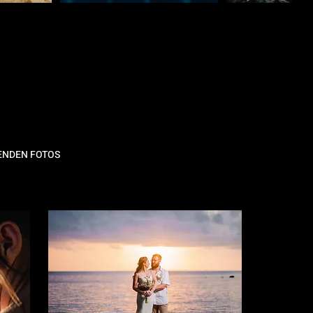
ENDEN FOTOS