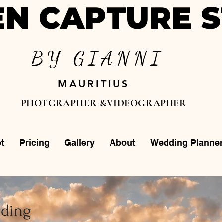
N CAPTURE S
BY GIANNI
MAURITIUS
PHOTGRAPHER &VIDEOGRAPHER
t
Pricing
Gallery
About
Wedding Planne
dding