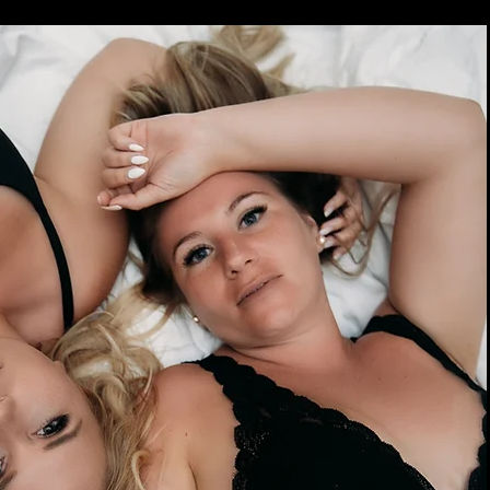
er Wasser / Trash the Dress
ion
E DECKUNG
1 Stunde 150 $