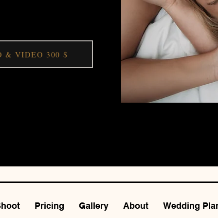
KOMBI-FOT
 & VIDEO 300 $
Shoot
Pricing
Gallery
About
Wedding Pla