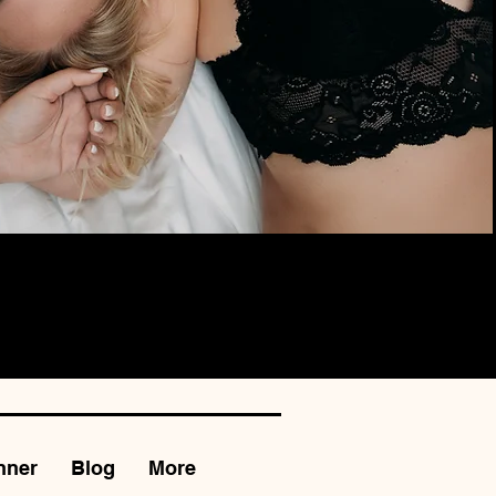
O & VIDEO 300 $
nner
Blog
More