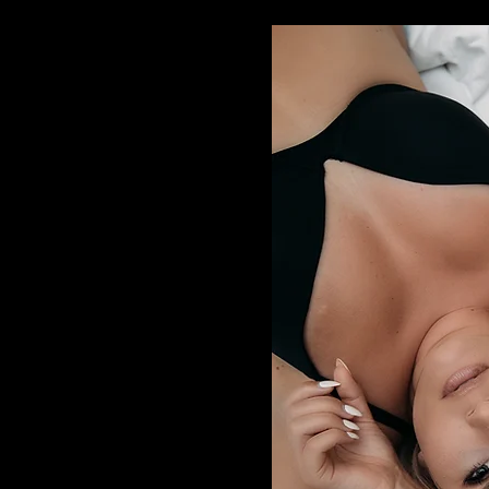
Halb unt
Fotosess
 Videosession
BIS ZU 1 STUND
 Schönheit und
künstlerischen
n der weiblichen Figur
Geltung. Lassen Sie uns
oting dazu beitragen,
Fotos 
ön fühlen. Vertrauen Sie
ubend sein.