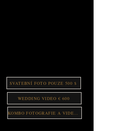
KRYTÍ AŽ 3 HODINY
V Golden Capture Studio se specializujeme
na zachycení intimních okamžiků vašeho
výjimečného dne. Náš tým profesionálních
fotografů má smysl pro detail a individuální
přístup ke každému klientovi. Můžete nám
věřit, že krásně zachytíme váš svatební den,
od něžných okamžiků až po ty slavnostní.
Naším cílem je vytvořit úžasné, nadčasové
snímky, které budou vyvolávat emoce vašeho
výjimečného dne pokaždé, když se na ně
podíváte.
SVATEBNÍ FOTO POUZE 500 $
WEDDING VIDEO € 600
KOMBO FOTOGRAFIE A VIDEO 750 $