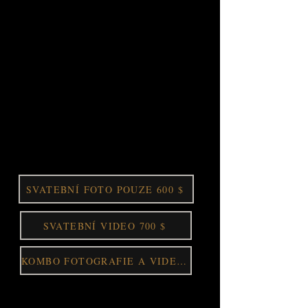
celý život. S více než 10 lety zkušeností v
oboru se specializujeme na dokumentování
nejsentimentálnějších životních příležitostí.
Víme, že každá akce je jedinečná, a
využíváme našich odborných znalostí k
poskytování personalizovaných
fotografických služeb každému klientovi. Ať
už se jedná o symbolickou svatbu, svatbu na
pláži nebo ohromující focení západu slunce,
jsme velmi hrdí na to, že pomáháme našim
klientům zachytit vzpomínky, které si budou
navždy pamatovat.
SVATEBNÍ FOTO POUZE 600 $
SVATEBNÍ VIDEO 700 $
KOMBO FOTOGRAFIE A VIDEO 1000 $