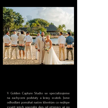
SVATBA V PLNÉM OBLASTI
KRYTÍ AŽ 10 HODIN
V Golden Capture Studio se specializujeme
na zachycení podstaty a krásy svateb. Jsme
odhodláni pomáhat našim klientům co nejlépe
využít jejich speciální den, od přípravy až po