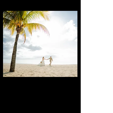
SYMBOLICKÁ SVATBA
KRYTÍ AŽ 4 HODINY
V Golden Capture Studio máme vášeň pro
zachycení výjimečných okamžiků, které trvají