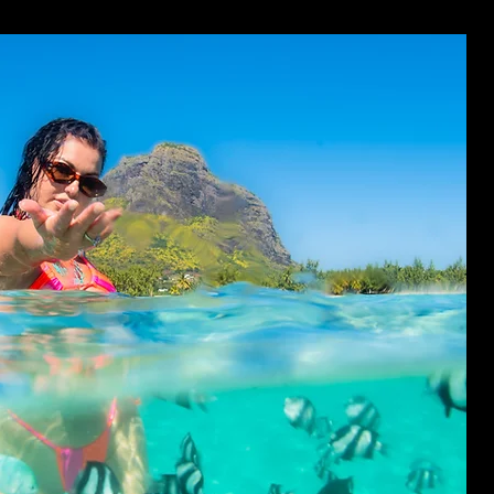
na útěku
ODINA
1 hodina 150 $