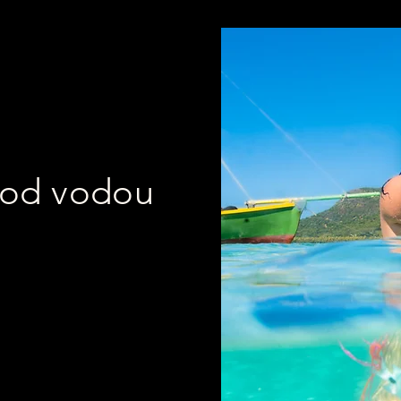
svatba 
POKRYTÍ AŽ 1 H
pod vodou
í ihned po vybalení,
Fotky 