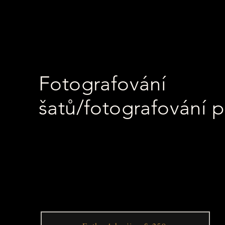
Fotografování
šatů/fotografování 
POKRYTÍ AŽ 1 HODINA
Pokud vás klasické focení nudí a chcete focen
tento balíček je pro vás