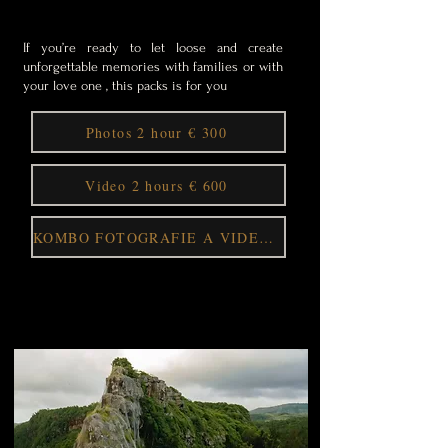
KRYTÍ AŽ 2 HODINY
If you’re ready to let loose and create
unforgettable memories with families or with
your love one , this packs is for you
Photos 2 hour € 300
Video 2 hours € 600
KOMBO FOTOGRAFIE A VIDEO 600 $