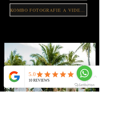
KOMBO FOTOGRAFIE A VIDEO 800 $
svatba na útěku