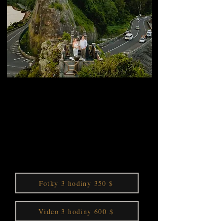
Fotografování výletů
KRYTÍ AŽ 3 HODINY
Pokud utíkáte do krásné přírody, připraveni se
uvolnit a vytvořit si nezapomenutelné
vzpomínky, pak je tento balíček ideální pro
vás.
Fotky 3 hodiny 350 $
Video 3 hodiny 600 $