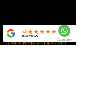
événements d’entreprise et de concerts, et
nous sommes fiers de notre capacité à
capturer chaque instant. Faites-nous
confiance pour vous offrir la meilleure
couverture pour votre événement.
Photos 4 heures 400 $
COMBO PHOTO & VIDÉO 850$
GCS
GOLDEN CAPTURE STUDIO