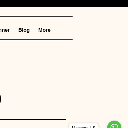
nner
Blog
More
S
Message US