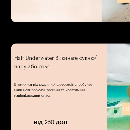
Half Underwater Викиньте сукню/
пару або соло
Втомилися від класичної фотосесії, спробуйте
наші нові послуги, веселий та креативний
напівпідводний стиль
ВІД 250 ДОЛ