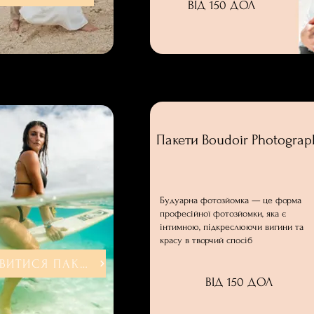
ВІД 150 ДОЛ
Пакети Boudoir Photograp
Будуарна фотозйомка — це форма
професійної фотозйомки, яка є
інтимною, підкреслюючи вигини та
красу в творчий спосіб
ДИВИТИСЯ ПАКЕТИ
ВІД 150 ДОЛ