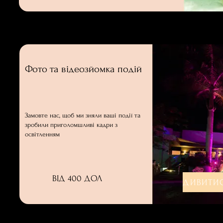
Фото та відеозйомка подій
Замовте нас, щоб ми зняли ваші події та
зробили приголомшливі кадри з
освітленням
ВІД 400 ДОЛ