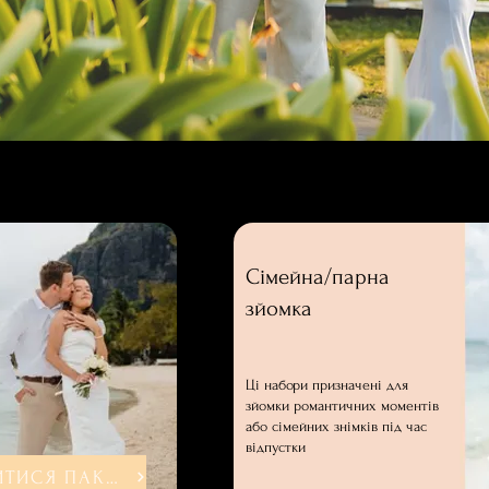
Сімейна/парна
зйомка
Ці набори призначені для
зйомки романтичних моментів
або сімейних знімків під час
відпустки
ДИВИТИСЯ ПАКЕТИ