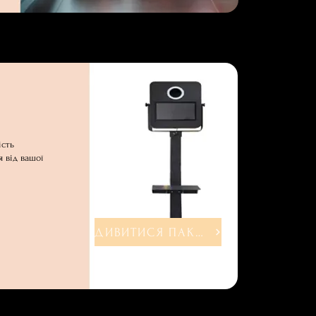
ість
я від вашої
ДИВИТИСЯ ПАКЕТИ