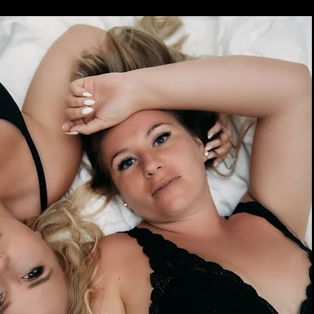
ину под водой /
ть платье Фотосессия
1 ЧАСА
фии 1 час 150$