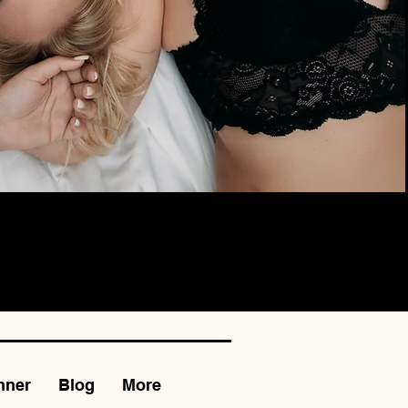
 И ВИДЕО $ 300
nner
Blog
More