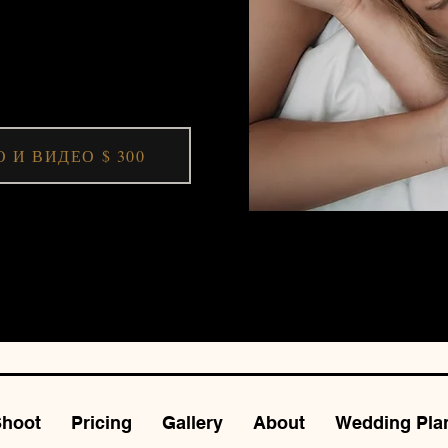
КОМБО ФОТО
 И ВИДЕО $ 300
Shoot
Pricing
Gallery
About
Wedding Pla