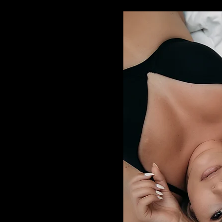
Наполов
Выброси
я/
ПОКРЫТИЕ ДО 
ь красоту и
ожественные снимки
гуры и демонстрируют
Фотогра
омочь вам
красивой с помощью
. Поверьте, результаты