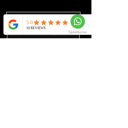
фотосессию, этот пакет для вас.
Фотографии 1 час $250
КОМБО ФОТО И ВИДЕО $ 550
GCS
GOLDEN CAPTURE STUDIO
Info@golden-capture.com