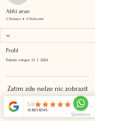
Abhi arun
0 Sledující
0 Sledované
Profil
Datum vstupu: 15. 1. 2024
Zatím zde nelze nic zobrazit
Když o sobě tento člen přidá nějaké
informace, uvidíte je zde.