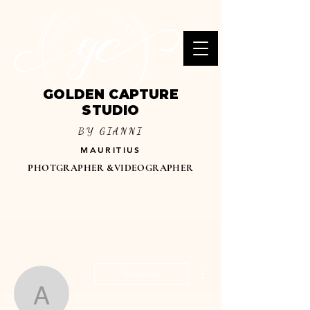
GOLDEN CAPTURE
STUDIO
BY GIANNI
MAURITIUS
PHOTGRAPHER &VIDEOGRAPHER
Další akce
Sledovat
Abhi arun